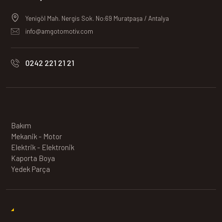
Yenigöl Mah. Nergis Sok. No:69 Muratpaşa / Antalya
info@amgotomotiv.com
0242 221 21 21
Bakım
Mekanik - Motor
Elektrik - Elektronik
Kaporta Boya
Yedek Parça