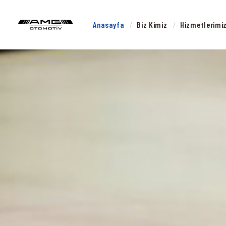
Anasayfa
Biz Kimiz
Hizmetlerimi
B
H
B