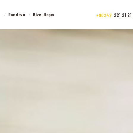
ANASAYFA
z
Randevu
Bize Ulaşın
221 21 21
+90242
IZ KIMIZ
IZMETLERIMIZ
RANDEVU
IZE ULAŞIN