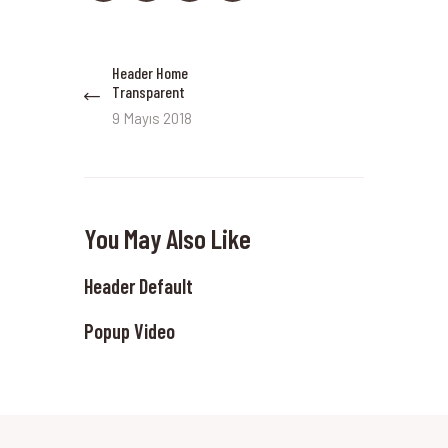
Yazı
Header Home
Previous
dolaşımı
Transparent
post:
9 Mayıs 2018
You May Also Like
Header Default
Popup Video