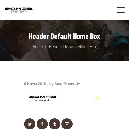
Header Default Home Box
ANASAYFA
Home
Header Default Home Box
BIZ KIMIZ
HIZMETLERIMIZ
RANDEVU
BIZE ULAŞIN
9 Mayıs 2018
by Amg Otomotiv